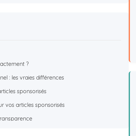
exactement ?
el : les vraies différences
rticles sponsorisés
 vos articles sponsorisés
 transparence
 des articles sponsorisés