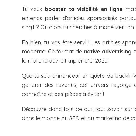
Tu veux
booster ta visibilité en ligne
mais
FAQ : Tout ce que tu dois savoir sur l
◆
entends parler d’articles sponsorisés part
s’agit ? Ou alors tu cherches à monétiser ton b
Eh bien, tu vas être servi ! Les articles spo
moderne. Ce format de
native advertising
c
le marché devrait tripler d’ici 2025.
Que tu sois annonceur en quête de backlinks
générer des revenus, cet univers regorge d’
connaître et des pièges à éviter !
Découvre donc tout ce qu’il faut savoir sur ce
dans le monde du SEO et du marketing de c