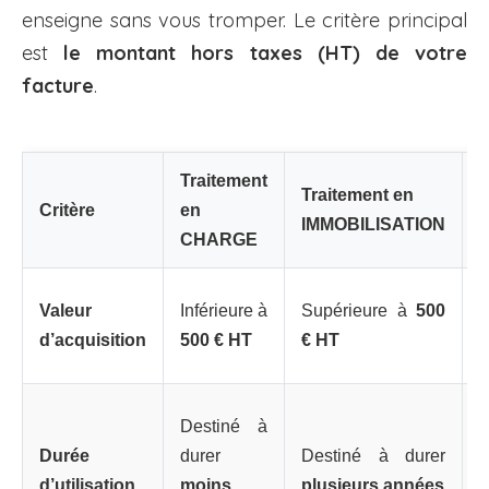
enseigne sans vous tromper. Le critère principal
est
le montant hors taxes (HT) de votre
facture
.
Traitement
Traitement en
Critère
en
IMMOBILISATION
CHARGE
u
6
Valeur
Inférieure à
Supérieure à
500
v
d’acquisition
500 € HT
€ HT
2
Destiné à
r
Durée
durer
Destiné à durer
d
d’utilisation
moins
plusieurs années