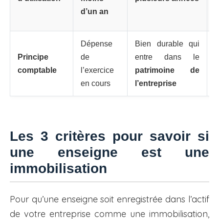
d
d’un an
l
Dépense
Bien durable qui
L
Principe
de
entre dans le
l
comptable
l’exercice
patrimoine de
d
en cours
l’entreprise
Les 3 critères pour savoir si
une enseigne est une
immobilisation
Pour qu’une enseigne soit enregistrée dans l’actif
de votre entreprise comme une immobilisation,