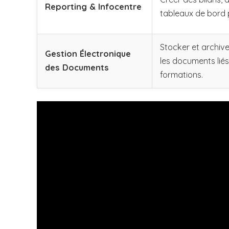
Reporting & Infocentre
tableaux de bord 
Stocker et archiv
Gestion Électronique
les documents liés
des Documents
formations.