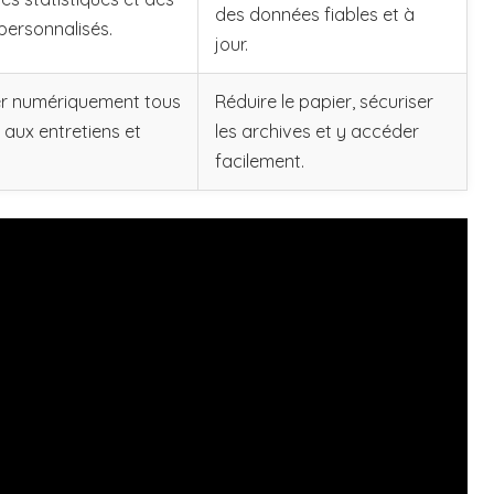
des données fiables et à
personnalisés.
jour.
er numériquement tous
Réduire le papier, sécuriser
 aux entretiens et
les archives et y accéder
facilement.