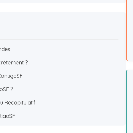
ndes
ncrètement ?
ContigoSF
goSF ?
u Récapitulatif
tigoSF