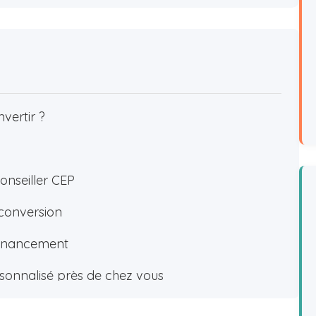
nvertir ?
P
onseiller CEP
econversion
e financement
onnalisé près de chez vous
nversion avec le CEP